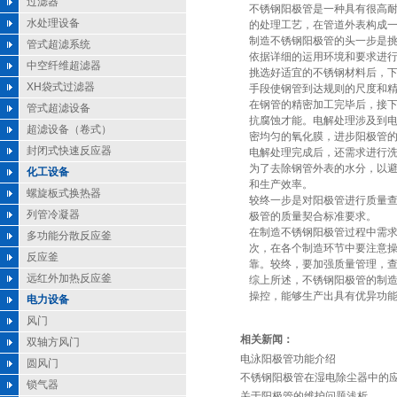
过滤器
不锈钢阳极管是一种具有很高
水处理设备
的处理工艺，在管道外表构成
制造不锈钢阳极管的头一步是
管式超滤系统
依据详细的运用环境和要求进行
中空纤维超滤器
挑选好适宜的不锈钢材料后，
XH袋式过滤器
手段使钢管到达规则的尺度和
在钢管的精密加工完毕后，接
管式超滤设备
抗腐蚀才能。电解处理涉及到
超滤设备（卷式）
密均匀的氧化膜，进步阳极管
封闭式快速反应器
电解处理完成后，还需求进行
为了去除钢管外表的水分，以
化工设备
和生产效率。
螺旋板式换热器
较终一步是对阳极管进行质量
列管冷凝器
极管的质量契合标准要求。
在制造不锈钢阳极管过程中需
多功能分散反应釜
次，在各个制造环节中要注意
反应釜
靠。较终，要加强质量管理，
远红外加热反应釜
综上所述，不锈钢阳极管的制
操控，能够生产出具有优异功
电力设备
风门
相关新闻：
双轴方风门
电泳阳极管功能介绍
圆风门
不锈钢阳极管在湿电除尘器中的
锁气器
关于阳极管的维护问题浅析