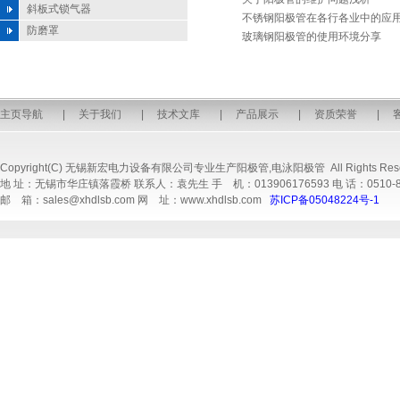
斜板式锁气器
不锈钢阳极管在各行各业中的应
防磨罩
玻璃钢阳极管的使用环境分享
主页导航
|
关于我们
|
技术文库
|
产品展示
|
资质荣誉
|
Copyright(C) 无锡新宏电力设备有限公司专业生产
阳极管
,
电泳阳极管
All Rights Res
地 址：无锡市华庄镇落霞桥 联系人：袁先生 手 机：013906176593 电 话：0510-856252
邮 箱：sales@xhdlsb.com 网 址：www.xhdlsb.com
苏ICP备05048224号-1